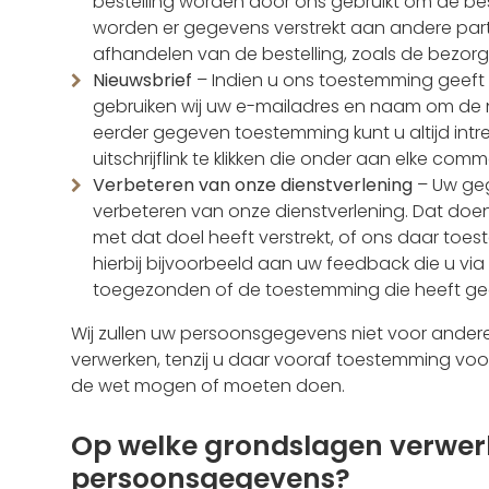
bestelling worden door ons gebruikt om de bes
worden er gegevens verstrekt aan andere partije
afhandelen van de bestelling, zoals de bezorg
Nieuwsbrief
– Indien u ons toestemming geeft 
gebruiken wij uw e-mailadres en naam om de n
eerder gegeven toestemming kunt u altijd intr
uitschrijflink te klikken die onder aan elke co
Verbeteren van onze dienstverlening
– Uw geg
verbeteren van onze dienstverlening. Dat doen
met dat doel heeft verstrekt, of ons daar to
hierbij bijvoorbeeld aan uw feedback die u via
toegezonden of de toestemming die heeft geg
Wij zullen uw persoonsgegevens niet voor and
verwerken, tenzij u daar vooraf toestemming voo
de wet mogen of moeten doen.
Op welke grondslagen verwer
persoonsgegevens?